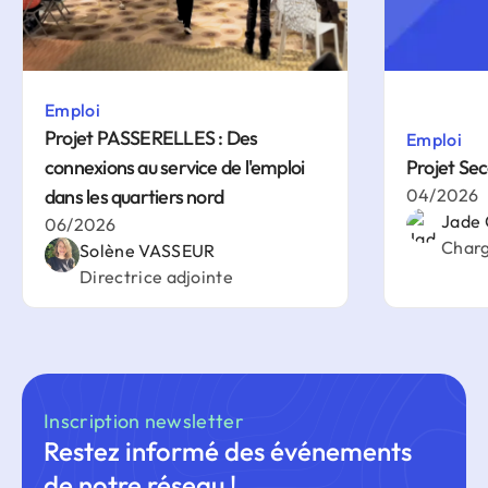
Emploi
Projet PASSERELLES : Des
Emploi
connexions au service de l'emploi
Projet Sec
dans les quartiers nord
04/2026
Jade 
06/2026
Charg
Solène VASSEUR
Directrice adjointe
Inscription newsletter
Restez informé des événements
de notre réseau !