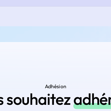
Adhésion
s souhaitez
adhé