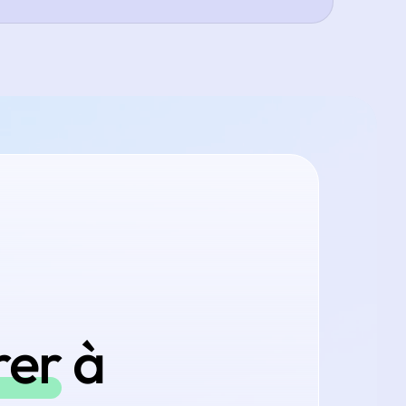
rer
à