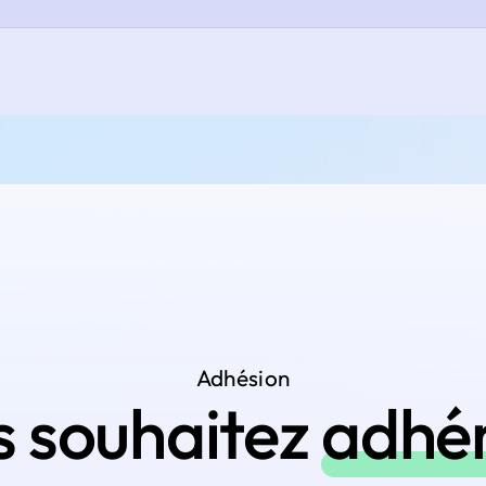
Adhésion
s souhaitez
adhé