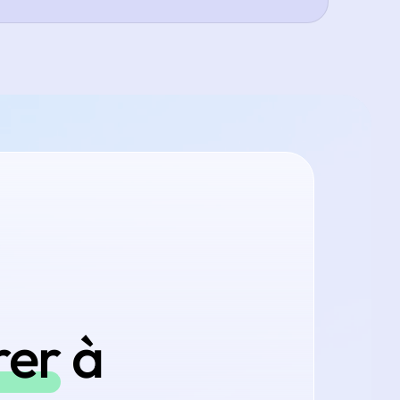
rer
à