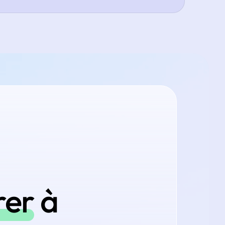
rer
à