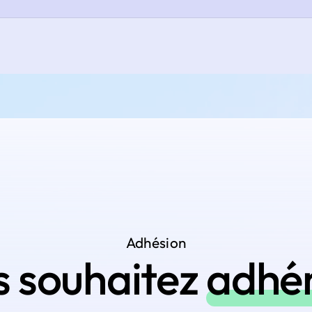
Adhésion
s souhaitez
adhé