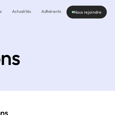
s
Actualités
Adhérents
Nous rejoindre
ons
ons