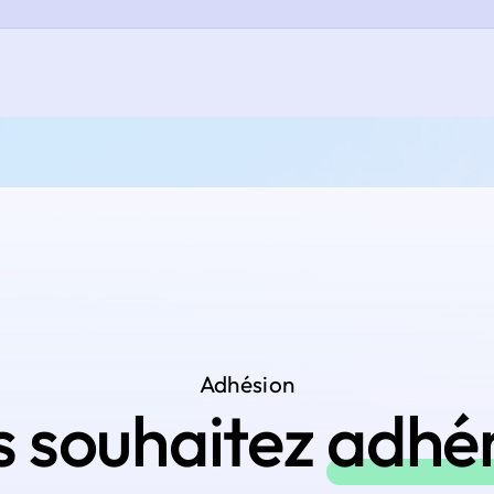
Adhésion
s souhaitez
adhé