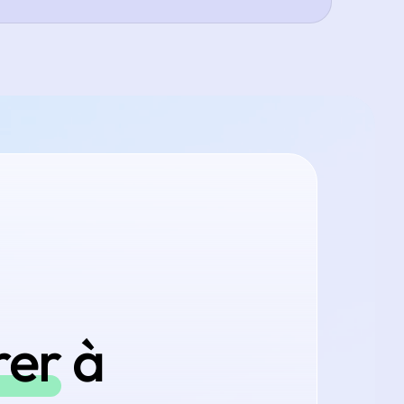
rer
à