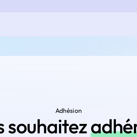
Adhésion
s souhaitez
adhé