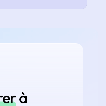
rer
à