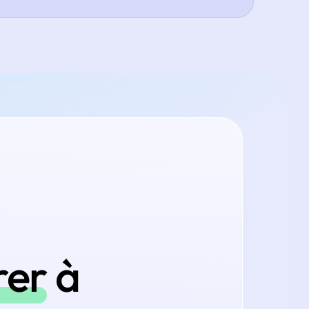
rer
à