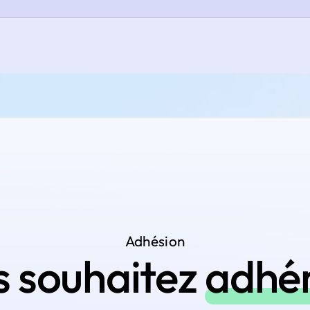
Adhésion
s souhaitez
adhé